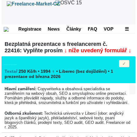
Registrace
News
Články
FAQ
VOP
☰
Bezplatná prezentace s freelancerem č.
22416: Vyplňte prosím
↓ níže uvedený formulář ↓
Textař
250 Kč/h • 1994
♀
•
Liberec
(bez dojíždění)
• 1
prezentace od března 2026
Hlavní zaměření:
Copywriterka a obsahová specialistka se
zaměřením na webový obsah, SEO a smysluplnou online prezentaci.
Pomáhám převádět nápady, služby a odborné informace do podoby,
která je přehledná, srozumitelná a funkční pro uživatele i vyhledávání.
Odborná zkušenost:
Technická univerzita v Liberci (obor: anglický
jazyk a španělský jazyk), překladatelství, webové texty, psaní
blogových článků, prodejní texty, SEO audit, GEO audit. Freelancer od
r. 2025.