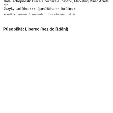
Další schopnosti:
Práce s několika AI nástroji, Marketing Miner, Ahrefs
atd.
Jazyky:
anličtina +++, španělština ++, italština +
Vysvětlení: + pro malé, ++ pro střední, +++ pro velmi dobré znalosti.
Působiště: Liberec (bez dojíždění)