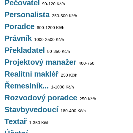
Pečovatel
90-120 Kč/h
Personalista
250-500 Kč/h
Poradce
600-1200 Kč/h
Právník
1000-2500 Kč/h
Překladatel
80-350 Kč/h
Projektový manažer
400-750
Realitní makléř
250 Kč/h
Řemeslník...
1-1000 Kč/h
Rozvodový poradce
250 Kč/h
Stavbyvedoucí
180-400 Kč/h
Textař
1-350 Kč/h