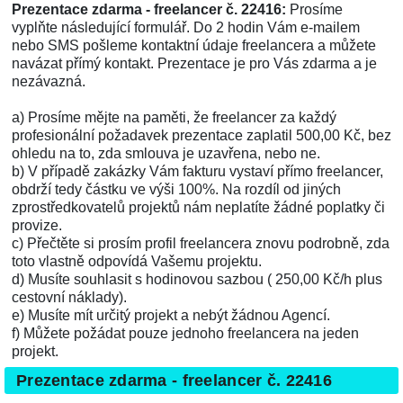
Prezentace zdarma - freelancer č. 22416:
Prosíme
vyplňte následující formulář. Do 2 hodin Vám e-mailem
nebo SMS pošleme kontaktní údaje freelancera a můžete
navázat přímý kontakt. Prezentace je pro Vás zdarma a je
nezávazná.
a) Prosíme mějte na paměti, že freelancer za každý
profesionální požadavek prezentace zaplatil 500,00 Kč, bez
ohledu na to, zda smlouva je uzavřena, nebo ne.
b) V případě zakázky Vám fakturu vystaví přímo freelancer,
obdrží tedy částku ve výši 100%. Na rozdíl od jiných
zprostředkovatelů projektů nám neplatíte žádné poplatky či
provize.
c) Přečtěte si prosím profil freelancera znovu podrobně, zda
toto vlastně odpovídá Vašemu projektu.
d) Musíte souhlasit s hodinovou sazbou ( 250,00 Kč/h plus
cestovní náklady).
e) Musíte mít určitý projekt a nebýt žádnou Agencí.
f) Můžete požádat pouze jednoho freelancera na jeden
projekt.
Prezentace zdarma - freelancer č. 22416