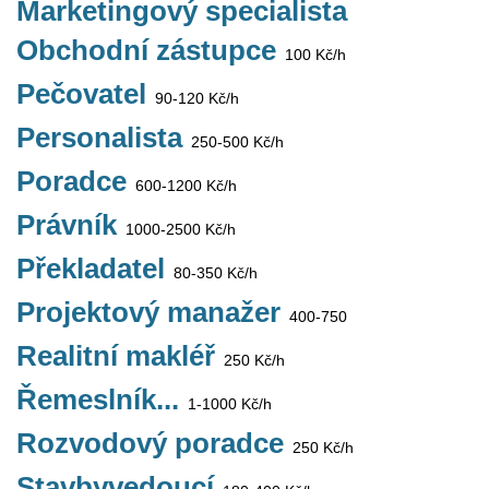
Marketingový specialista
Obchodní zástupce
100 Kč/h
Pečovatel
90-120 Kč/h
Personalista
250-500 Kč/h
Poradce
600-1200 Kč/h
Právník
1000-2500 Kč/h
Překladatel
80-350 Kč/h
Projektový manažer
400-750
Realitní makléř
250 Kč/h
Řemeslník...
1-1000 Kč/h
Rozvodový poradce
250 Kč/h
Stavbyvedoucí