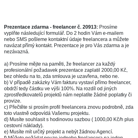
Prezentace zdarma - freelancer č. 20913:
Prosíme
vyplňte následující formulář. Do 2 hodin Vám e-mailem
nebo SMS pošleme kontaktní údaje freelancera a můžete
navázat přímý kontakt. Prezentace je pro Vás zdarma a je
nezávazná.
a) Prosíme mějte na paměti, že freelancer za každý
profesionální požadavek prezentace zaplatil 2000,00 Kč,
bez ohledu na to, zda smlouva je uzavřena, nebo ne.
b) V případě zakázky Vám fakturu vystaví přímo freelancer,
obdrží tedy částku ve výši 100%. Na rozdíl od jiných
zprostředkovatelů projektů nám neplatíte žádné poplatky či
provize.
c) Přečtěte si prosím profil freelancera znovu podrobně, zda
toto vlastně odpovídá Vašemu projektu.
d) Musíte souhlasit s hodinovou sazbou ( 1000,00 Kč/h plus
cestovní náklady).
e) Musíte mít určitý projekt a nebýt žádnou Agencí.
f) Můžete požádat pouze jednoho freelancera na jeden