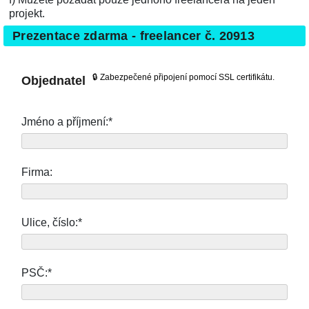
projekt.
Prezentace zdarma - freelancer č. 20913
🔒 Zabezpečené připojení pomocí SSL certifikátu.
Objednatel
Jméno a příjmení:*
Firma:
Ulice, číslo:*
PSČ:*