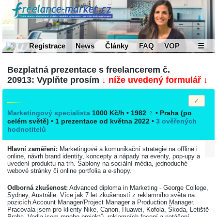
Registrace
News
Články
FAQ
VOP
☰
Bezplatná prezentace s freelancerem č.
20913: Vyplňte prosím
↓ níže uvedený formulář ↓
Marketingový specialista
1000 Kč/h • 1982
♀
•
Praha
(po
celém světě)
• 1 prezentace od května 2022
•
3 ověřených
hodnotitelů
Hlavní zaměření:
Marketingové a komunikační strategie na offline i
online, návrh brand identity, koncepty a nápady na eventy, pop-upy a
uvedení produktu na trh. Šablony na sociální média, jednoduché
webové stránky či online portfolia a e-shopy.
Odborná zkušenost:
Advanced diploma in Marketing - George College,
Sydney, Austrálie. Více jak 7 let zkušeností z reklamního světa na
pozicích Account Manager/Project Manager a Production Manager.
Pracovala jsem pro klienty Nike, Canon, Huawei, Kofola, Škoda, Letiště
Praha. Vedla jsem mnoho projektů, reklamních focení a natáčení,