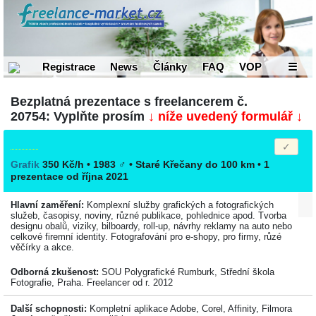
Registrace
News
Články
FAQ
VOP
☰
Bezplatná prezentace s freelancerem č.
20754: Vyplňte prosím
↓ níže uvedený formulář ↓
Grafik
350 Kč/h • 1983
♂
•
Staré Křečany
do 100 km
• 1
prezentace od října 2021
Hlavní zaměření:
Komplexní služby grafických a fotografických
služeb, časopisy, noviny, různé publikace, pohlednice apod. Tvorba
designu obalů, viziky, bilboardy, roll-up, návrhy reklamy na auto nebo
celkové firemní identity. Fotografování pro e-shopy, pro firmy, růzé
věčírky a akce.
Odborná zkušenost:
SOU Polygrafické Rumburk, Střední škola
Fotografie, Praha. Freelancer od r. 2012
Další schopnosti:
Kompletní aplikace Adobe, Corel, Affinity, Filmora