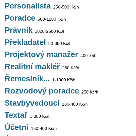
Personalista
250-500 Kč/h
Poradce
600-1200 Kč/h
Právník
1000-2500 Kč/h
Překladatel
80-350 Kč/h
Projektový manažer
400-750
Realitní makléř
250 Kč/h
Řemeslník...
1-1000 Kč/h
Rozvodový poradce
250 Kč/h
Stavbyvedoucí
180-400 Kč/h
Textař
1-350 Kč/h
Účetní
150-400 Kč/h