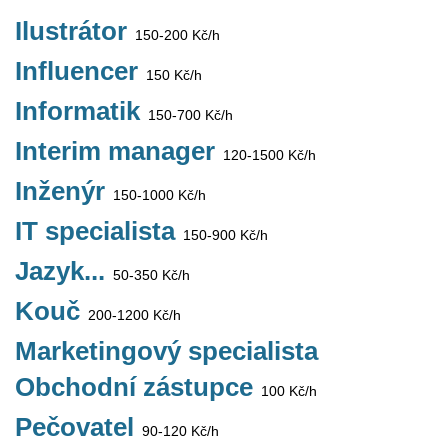
Ilustrátor
150-200 Kč/h
Influencer
150 Kč/h
Informatik
150-700 Kč/h
Interim manager
120-1500 Kč/h
Inženýr
150-1000 Kč/h
IT specialista
150-900 Kč/h
Jazyk...
50-350 Kč/h
Kouč
200-1200 Kč/h
Marketingový specialista
Obchodní zástupce
100 Kč/h
Pečovatel
90-120 Kč/h