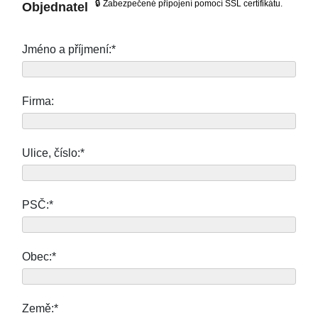
🔒 Zabezpečené připojení pomocí SSL certifikátu.
Objednatel
Jméno a příjmení:*
Firma:
Ulice, číslo:*
PSČ:*
Obec:*
Země:*