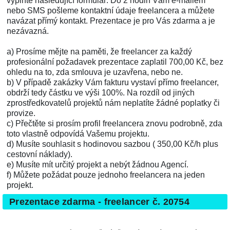
vyplňte následující formulář. Do 2 hodin Vám e-mailem
nebo SMS pošleme kontaktní údaje freelancera a můžete
navázat přímý kontakt. Prezentace je pro Vás zdarma a je
nezávazná.
a) Prosíme mějte na paměti, že freelancer za každý
profesionální požadavek prezentace zaplatil 700,00 Kč, bez
ohledu na to, zda smlouva je uzavřena, nebo ne.
b) V případě zakázky Vám fakturu vystaví přímo freelancer,
obdrží tedy částku ve výši 100%. Na rozdíl od jiných
zprostředkovatelů projektů nám neplatíte žádné poplatky či
provize.
c) Přečtěte si prosím profil freelancera znovu podrobně, zda
toto vlastně odpovídá Vašemu projektu.
d) Musíte souhlasit s hodinovou sazbou ( 350,00 Kč/h plus
cestovní náklady).
e) Musíte mít určitý projekt a nebýt žádnou Agencí.
f) Můžete požádat pouze jednoho freelancera na jeden
projekt.
Prezentace zdarma - freelancer č. 20754