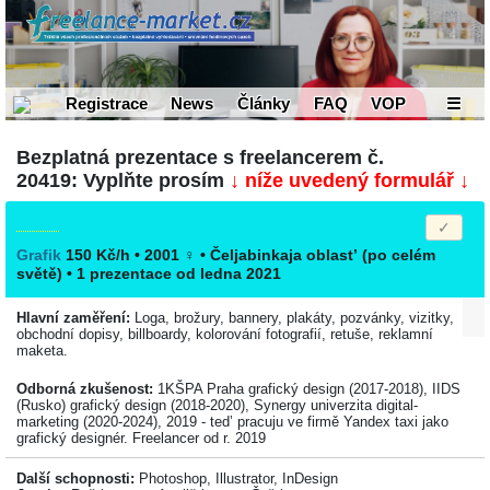
Registrace
News
Články
FAQ
VOP
☰
Bezplatná prezentace s freelancerem č.
20419: Vyplňte prosím
↓ níže uvedený formulář ↓
Grafik
150 Kč/h • 2001
♀
•
Čeljabinkaja oblast’
(po celém
světě)
• 1 prezentace od ledna 2021
Hlavní zaměření:
Loga, brožury, bannery, plakáty, pozvánky, vizitky,
obchodní dopisy, billboardy, kolorování fotografií, retuše, reklamní
maketa.
Odborná zkušenost:
1KŠPA Praha grafický design (2017-2018), IIDS
(Rusko) grafický design (2018-2020), Synergy univerzita digital-
marketing (2020-2024), 2019 - ted’ pracuju ve firmě Yandex taxi jako
grafický designér. Freelancer od r. 2019
Další schopnosti:
Photoshop, Illustrator, InDesign