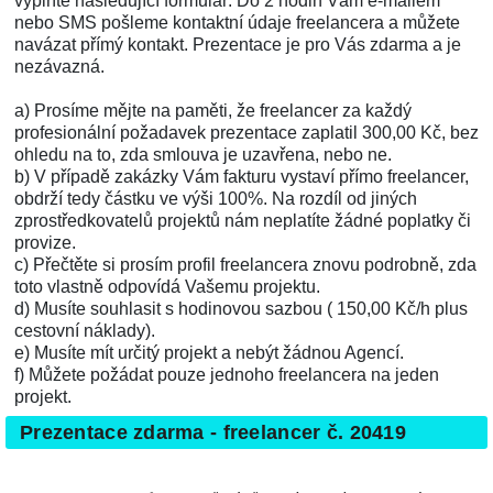
vyplňte následující formulář. Do 2 hodin Vám e-mailem
nebo SMS pošleme kontaktní údaje freelancera a můžete
navázat přímý kontakt. Prezentace je pro Vás zdarma a je
nezávazná.
a) Prosíme mějte na paměti, že freelancer za každý
profesionální požadavek prezentace zaplatil 300,00 Kč, bez
ohledu na to, zda smlouva je uzavřena, nebo ne.
b) V případě zakázky Vám fakturu vystaví přímo freelancer,
obdrží tedy částku ve výši 100%. Na rozdíl od jiných
zprostředkovatelů projektů nám neplatíte žádné poplatky či
provize.
c) Přečtěte si prosím profil freelancera znovu podrobně, zda
toto vlastně odpovídá Vašemu projektu.
d) Musíte souhlasit s hodinovou sazbou ( 150,00 Kč/h plus
cestovní náklady).
e) Musíte mít určitý projekt a nebýt žádnou Agencí.
f) Můžete požádat pouze jednoho freelancera na jeden
projekt.
Prezentace zdarma - freelancer č. 20419