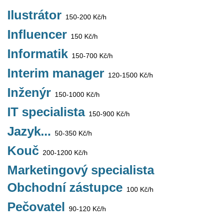
Ilustrátor
150-200 Kč/h
Influencer
150 Kč/h
Informatik
150-700 Kč/h
Interim manager
120-1500 Kč/h
Inženýr
150-1000 Kč/h
IT specialista
150-900 Kč/h
Jazyk...
50-350 Kč/h
Kouč
200-1200 Kč/h
Marketingový specialista
Obchodní zástupce
100 Kč/h
Pečovatel
90-120 Kč/h