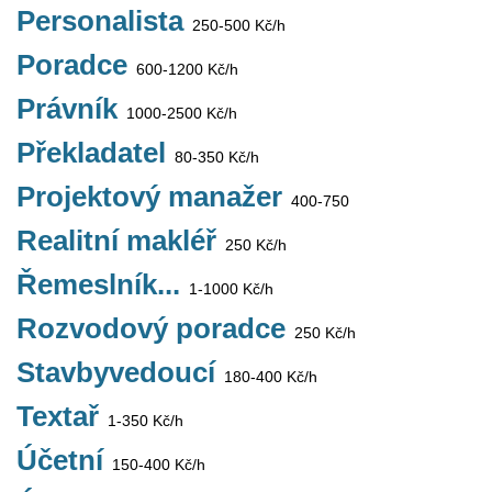
Personalista
250-500 Kč/h
Poradce
600-1200 Kč/h
Právník
1000-2500 Kč/h
Překladatel
80-350 Kč/h
Projektový manažer
400-750
Realitní makléř
250 Kč/h
Řemeslník...
1-1000 Kč/h
Rozvodový poradce
250 Kč/h
Stavbyvedoucí
180-400 Kč/h
Textař
1-350 Kč/h
Účetní
150-400 Kč/h