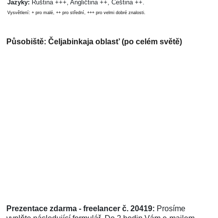
Jazyky:
Ruština +++, Angličtina ++, Čeština ++.
Vysvětlení: + pro malé, ++ pro střední, +++ pro velmi dobré znalosti.
Působiště: Čeljabinkaja oblast’ (po celém světě)
Prezentace zdarma - freelancer č. 20419:
Prosíme