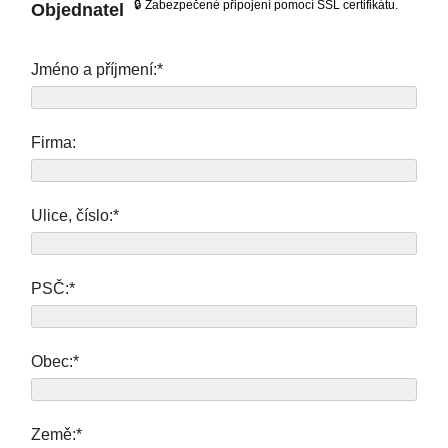
🔒 Zabezpečené připojení pomocí SSL certifikátu.
Objednatel
Jméno a příjmení:*
Firma:
Ulice, číslo:*
PSČ:*
Obec:*
Země:*