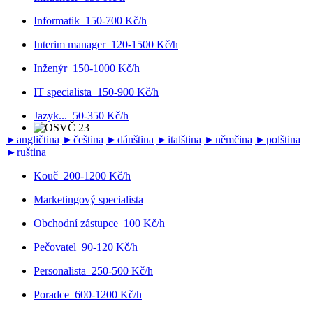
Informatik
150-700 Kč/h
Interim manager
120-1500 Kč/h
Inženýr
150-1000 Kč/h
IT specialista
150-900 Kč/h
Jazyk...
50-350 Kč/h
►
angličtina
►
čeština
►
dánština
►
italština
►
němčina
►
polština
►
ruština
Kouč
200-1200 Kč/h
Marketingový specialista
Obchodní zástupce
100 Kč/h
Pečovatel
90-120 Kč/h
Personalista
250-500 Kč/h
Poradce
600-1200 Kč/h