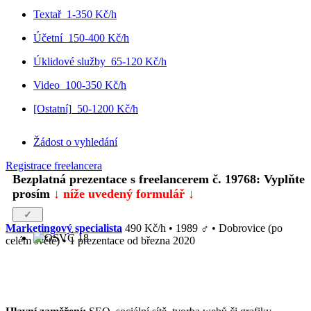
Textař
1-350 Kč/h
Účetní
150-400 Kč/h
Úklidové služby
65-120 Kč/h
Video
100-350 Kč/h
[Ostatní]
50-1200 Kč/h
Žádost o vyhledání
Registrace freelancera
Bezplatná prezentace s freelancerem č. 19768: Vyplňte
prosím
↓ níže uvedený formulář ↓
Marketingový specialista
490 Kč/h • 1989
♂
•
Dobrovice
(po
celém světě)
• 1 prezentace od března 2020