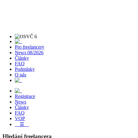
Pro freelancery
News 08/2026
Články
FAQ
Podmínky
O nás
Registrace
News
Články
FAQ
VOP
☰
Hledání freelancera