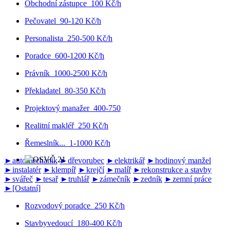
Obchodní zástupce
100 Kč/h
Pečovatel
90-120 Kč/h
Personalista
250-500 Kč/h
Poradce
600-1200 Kč/h
Právník
1000-2500 Kč/h
Překladatel
80-350 Kč/h
Projektový manažer
400-750
Realitní makléř
250 Kč/h
Řemeslník...
1-1000 Kč/h
►
automechanik
►
dřevorubec
►
elektrikář
►
hodinový manžel
►
instalatér
►
klempíř
►
krejčí
►
malíř
►
rekonstrukce a stavby
►
svářeč
►
tesař
►
truhlář
►
zámečník
►
zedník
►
zemní práce
►
[Ostatní]
Rozvodový poradce
250 Kč/h
Stavbyvedoucí
180-400 Kč/h