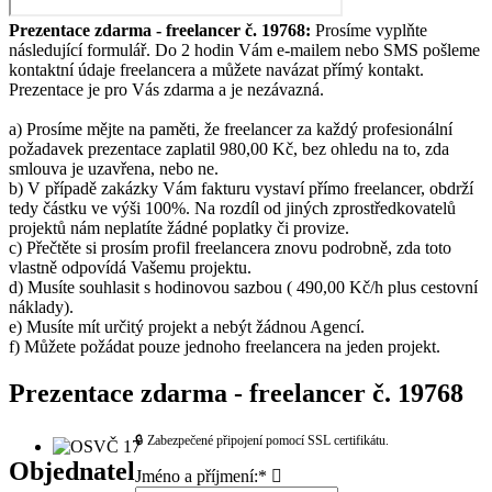
Prezentace zdarma - freelancer č. 19768:
Prosíme vyplňte
následující formulář. Do 2 hodin Vám e-mailem nebo SMS pošleme
kontaktní údaje freelancera a můžete navázat přímý kontakt.
Prezentace je pro Vás zdarma a je nezávazná.
a) Prosíme mějte na paměti, že freelancer za každý profesionální
požadavek prezentace zaplatil 980,00 Kč, bez ohledu na to, zda
smlouva je uzavřena, nebo ne.
b) V případě zakázky Vám fakturu vystaví přímo freelancer, obdrží
tedy částku ve výši 100%. Na rozdíl od jiných zprostředkovatelů
projektů nám neplatíte žádné poplatky či provize.
c) Přečtěte si prosím profil freelancera znovu podrobně, zda toto
vlastně odpovídá Vašemu projektu.
d) Musíte souhlasit s hodinovou sazbou ( 490,00 Kč/h plus cestovní
náklady).
e) Musíte mít určitý projekt a nebýt žádnou Agencí.
f) Můžete požádat pouze jednoho freelancera na jeden projekt.
Prezentace zdarma - freelancer č. 19768
🔒 Zabezpečené připojení pomocí SSL certifikátu.
Objednatel
Jméno a příjmení:*