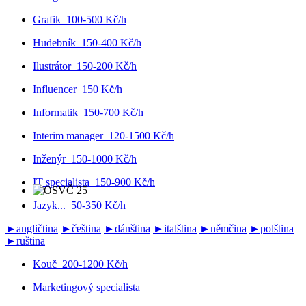
Grafik
100-500 Kč/h
Hudebník
150-400 Kč/h
Ilustrátor
150-200 Kč/h
Influencer
150 Kč/h
Informatik
150-700 Kč/h
Interim manager
120-1500 Kč/h
Inženýr
150-1000 Kč/h
IT specialista
150-900 Kč/h
Jazyk...
50-350 Kč/h
►
angličtina
►
čeština
►
dánština
►
italština
►
němčina
►
polština
►
ruština
Kouč
200-1200 Kč/h
Marketingový specialista