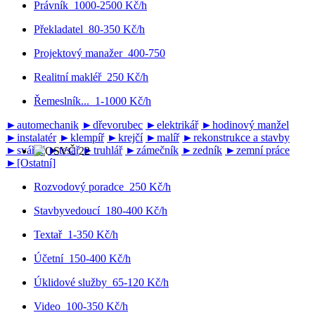
Právník
1000-2500 Kč/h
Překladatel
80-350 Kč/h
Projektový manažer
400-750
Realitní makléř
250 Kč/h
Řemeslník...
1-1000 Kč/h
►
automechanik
►
dřevorubec
►
elektrikář
►
hodinový manžel
►
instalatér
►
klempíř
►
krejčí
►
malíř
►
rekonstrukce a stavby
►
svářeč
►
tesař
►
truhlář
►
zámečník
►
zedník
►
zemní práce
►
[Ostatní]
Rozvodový poradce
250 Kč/h
Stavbyvedoucí
180-400 Kč/h
Textař
1-350 Kč/h
Účetní
150-400 Kč/h
Úklidové služby
65-120 Kč/h
Video
100-350 Kč/h