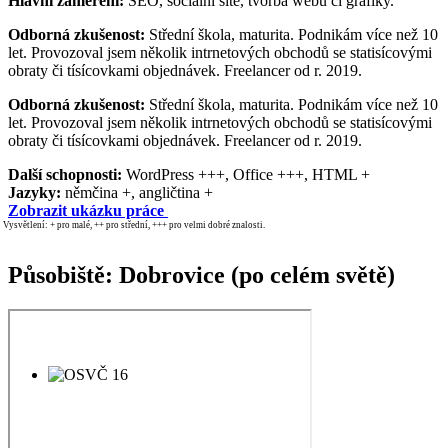
Hlavní zaměření:
SEO, sociální sítě, tvorba webů či grafiky.
Odborná zkušenost:
Střední škola, maturita. Podnikám více než 10
let. Provozoval jsem několik intrnetových obchodů se statisícovými
obraty či tísícovkami objednávek. Freelancer od r. 2019.
Odborná zkušenost:
Střední škola, maturita. Podnikám více než 10
let. Provozoval jsem několik intrnetových obchodů se statisícovými
obraty či tísícovkami objednávek. Freelancer od r. 2019.
Další schopnosti:
WordPress +++, Office +++, HTML +
Jazyky:
němčina +, angličtina +
Zobrazit ukázku práce
Vysvětlení: + pro malé, ++ pro střední, +++ pro velmi dobré znalosti.
Působiště: Dobrovice (po celém světě)