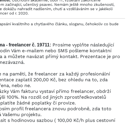
enost:
Obchodní akademie, obor IT, vzdělání zakončené
em začínající, učenlivý psavec. Nemám ještě mnoho zkušeností,
je dokážu nahradit nadšením, chutí a vzděláváním se v jakékoli
ancer od r. 2020.
apsání kvalitního a chytlavého článku, sloganu, čehokoliv co bude
Prosíme vyplňte následující
a - freelancer č. 19711:
hodin Vám e-mailem nebo SMS pošleme kontaktní
ra a můžete navázat přímý kontakt. Prezentace je pro
 nezávazná.
 na paměti, že freelancer za každý profesionální
ntace zaplatil 200,00 Kč, bez ohledu na to, zda
řena, nebo ne.
ázky Vám fakturu vystaví přímo freelancer, obdrží
ýši 100%. Na rozdíl od jiných zprostředkovatelů
latíte žádné poplatky či provize.
rosím profil freelancera znovu podrobně, zda toto
á Vašemu projektu.
sit s hodinovou sazbou ( 100,00 Kč/h plus cestovní