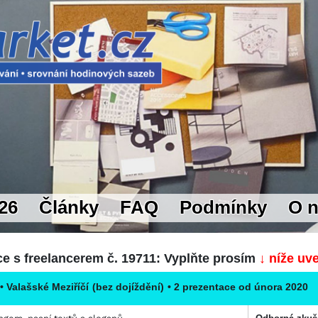
26
Články
FAQ
Podmínky
O 
e s freelancerem č. 19711: Vyplňte prosím
↓ níže uv
•
Valašské Meziříčí
(bez dojíždění)
• 2 prezentace od února 2020