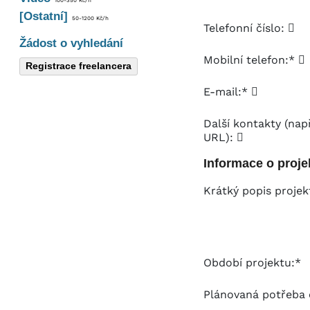
100-350 Kč/h
[Ostatní]
50-1200 Kč/h
Telefonní číslo:
Žádost o vyhledání
Mobilní telefon:*
Registrace freelancera
E-mail:*
Další kontakty (např
URL):
Informace o proje
Krátký popis proje
Období projektu:*
Plánovaná potřeba 