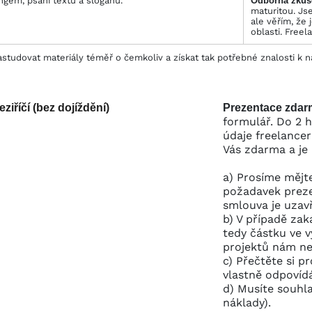
gem, psaní textů a sloganů.
Odborná zkuš
maturitou. Js
ale věřím, že 
oblasti. Freel
studovat materiály téměř o čemkoliv a získat tak potřebné znalosti k n
iříčí (bez dojíždění)
Prezentace zdarm
formulář. Do 2 
údaje freelance
Vás zdarma a je
a) Prosíme mějte
požadavek preze
smlouva je uzav
b) V případě zak
tedy částku ve v
projektů nám nep
c) Přečtěte si p
vlastně odpovíd
d) Musíte souhla
náklady).