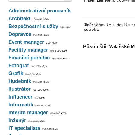
Hlavní zaměření:
Copywritin
Administrativní pracovník
Architekt
300-450 Kč/h
Jiné:
Věřím, že si dokážu na
Bezpečnostní služby
250-1500
potřeba.
Dopravce
100-550 Kč/h
Event manager
200 Kč/h
Působiště: Valašské Mez
Facility manager
100-5000 Kč/h
Finanční poradce
150-1500 Kč/h
Fotograf
400-750 Kč/h
Grafik
100-500 Kč/h
Hudebník
150-400 Kč/h
Ilustrátor
150-200 Kč/h
Influencer
150 Kč/h
Informatik
150-700 Kč/h
Interim manager
120-1500 Kč/h
Inženýr
150-1000 Kč/h
IT specialista
150-900 Kč/h