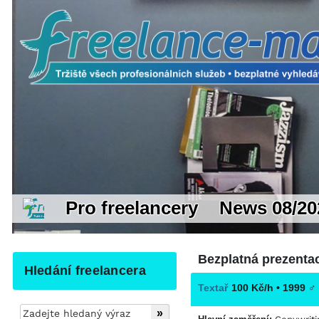
Pro freelancery
News 08/20
Bezplatná prezentac
Hledání freelancera
Textař
100 Kč/h • 1999
♂