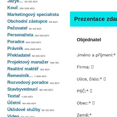
Jazyk...
50-350 Kč/h
Kouč
200-1200 Kč/h
Marketingový specialista
Prezentace zdar
Obchodní zástupce
100 Kč/h
Pečovatel
90-120 Kč/h
Personalista
250-500 Kč/h
Objednatel
Poradce
600-1200 Kč/h
Právník
1000-2500 Kč/h
Jméno a příjmení:*
Překladatel
80-350 Kč/h
Projektový manažer
400-750
Firma:
Realitní makléř
250 Kč/h
Řemeslník...
1-1000 Kč/h
Ulice, číslo:*
Rozvodový poradce
250 Kč/h
Stavbyvedoucí
PSČ:*
180-400 Kč/h
Textař
1-350 Kč/h
Účetní
Obec:*
150-400 Kč/h
Úklidové služby
65-120 Kč/h
Země:*
Video