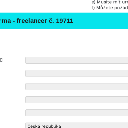
e) Musíte mít ur
f) Můžete požád
ma - freelancer č. 19711