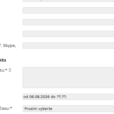
. Skype,
ktu
ktu:*
času:*