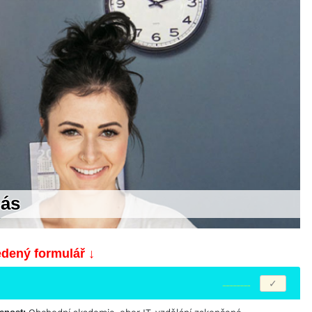
nás
edený formulář ↓