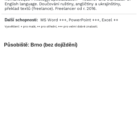
English language. Doučování ruštiny, angličtiny a ukrajinštiny,
překlad textů (freelance). Freelancer od r. 2016.
Další schopnosti:
MS Word +++, PowerPoint +++, Excel ++
Vysvětlení: + pro malé, ++ pro střední, +++ pro velmi dobré znalosti.
Působiště: Brno (bez dojíždění)