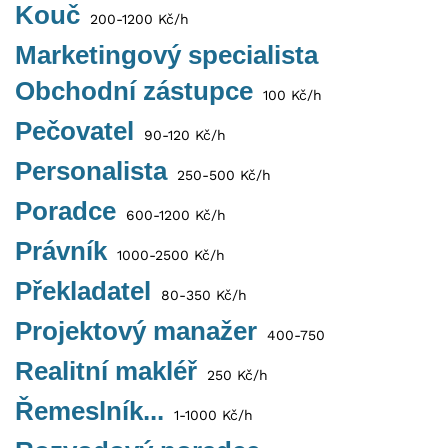
Kouč
200-1200 Kč/h
Marketingový specialista
Obchodní zástupce
100 Kč/h
Pečovatel
90-120 Kč/h
Personalista
250-500 Kč/h
Poradce
600-1200 Kč/h
Právník
1000-2500 Kč/h
Překladatel
80-350 Kč/h
Projektový manažer
400-750
Realitní makléř
250 Kč/h
Řemeslník...
1-1000 Kč/h