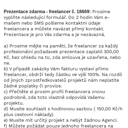
Prosíme
Prezentace zdarma - freelancer č. 18669:
vyplňte následující formulář. Do 2 hodin Vám e-
mailem nebo SMS pošleme kontaktní údaje
freelancera a můžete navázat přímý kontakt.
Prezentace je pro Vás zdarma a je nezávazná.
a) Prosíme mějte na paměti, že freelancer za každý
profesionální požadavek prezentace zaplatil 300,00
Kč, bez ohledu na to, zda smlouva je uzavřena, nebo
ne.
b) V případě zakázky Vám fakturu vystaví přímo
freelancer, obdrží tedy částku ve výši 100%. Na rozdíl
od jiných zprostředkovatelů projektů nám neplatíte
žádné poplatky či provize.
c) Přečtěte si prosím profil freelancera znovu
podrobně, zda toto vlastně odpovídá Vašemu
projektu.
d) Musíte souhlasit s hodinovou sazbou ( 150,00 Kč/h
plus cestovní náklady).
e) Musíte mít určitý projekt a nebýt žádnou Agencí.
f) Můžete požádat pouze jednoho freelancera na