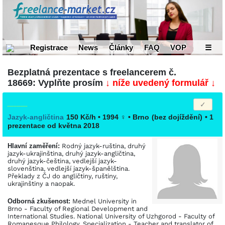
Registrace
News
Články
FAQ
VOP
☰
Bezplatná prezentace s freelancerem č.
18669: Vyplňte prosím
↓ níže uvedený formulář ↓
Jazyk-angličtina
150 Kč/h • 1994
♀
•
Brno
(bez dojíždění)
• 1
prezentace od května 2018
Hlavní zaměření:
Rodný jazyk-ruština, druhý
jazyk-ukrajinština, druhý jazyk-angličtina,
druhý jazyk-čeština, vedlejší jazyk-
slovenština, vedlejší jazyk-španělština.
Překlady z ČJ do angličtiny, ruštiny,
ukrajinštiny a naopak.
Odborná zkušenost:
Mednel University in
Brno - Faculty of Regional Development and
International Studies. National University of Uzhgorod - Faculty of
Romanesque Philology, Specialization - Teacher and translator of