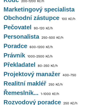
Kouč
200-1200 Kč/h
Marketingový specialista
Obchodní zástupce
100 Kč/h
Pečovatel
90-120 Kč/h
Personalista
250-500 Kč/h
Poradce
600-1200 Kč/h
Právník
1000-2500 Kč/h
Překladatel
80-350 Kč/h
Projektový manažer
400-750
Realitní makléř
250 Kč/h
Řemeslník...
1-1000 Kč/h
Rozvodový poradce
250 Kč/h