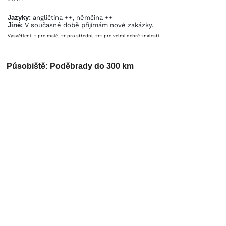
Jazyky:
angličtina ++, němčina ++
Jiné:
V současné době přijímám nové zakázky.
Vysvětlení: + pro malé, ++ pro střední, +++ pro velmi dobré znalosti.
Působiště: Poděbrady do 300 km