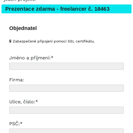
Prezentace zdarma - freelancer č. 18463
Objednatel
🔒 Zabezpečené připojení pomocí SSL certifikátu.
Jméno a příjmení:*
Firma:
Ulice, číslo:*
PSČ:*