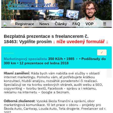
Registrace
News
Články
FAQ
VOP
☰
Bezplatná prezentace s freelancerem č.
18463: Vyplňte prosím
↓ níže uvedený formulář ↓
Marketingový specialista
350 Kč/h • 1985
♀
•
Poděbrady
do
300 km
• 12 prezentace od ledna 2018
Hlavní zaměření:
Ráda bych vám nabídla své služby v oblasti
internet marketingu. Pomohu vám, ať potřebujete krátkou
konzultaci, hlubší analýzu, rozsáhlé poradenství či realizaci.
Specializuji se na tvorbu webových stránek, audit webu a SEO,
copywriting – tvorbu textů, Facebook - správu a i reklamu,
reklamu na internetu – Google a Seznam.
Odborná zkušenost:
Vysoká škola finanční a správní, obor
marketingová komunikace. 10 let prace v oboru - projekty pro
Škoda Auto, Car4way, Louda Auto, Teta drogerie. Freelancer od r.
2017.