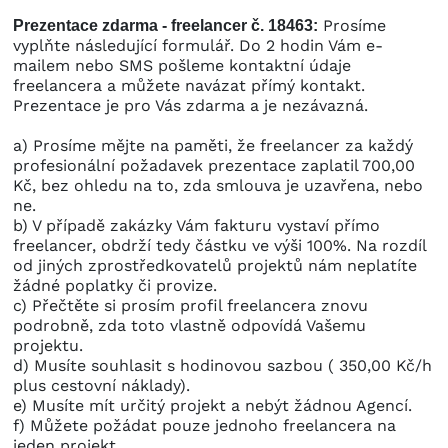
Prosíme
Prezentace zdarma - freelancer č. 18463:
vyplňte následující formulář. Do 2 hodin Vám e-
mailem nebo SMS pošleme kontaktní údaje
freelancera a můžete navázat přímý kontakt.
Prezentace je pro Vás zdarma a je nezávazná.
a) Prosíme mějte na paměti, že freelancer za každý
profesionální požadavek prezentace zaplatil 700,00
Kč, bez ohledu na to, zda smlouva je uzavřena, nebo
ne.
b) V případě zakázky Vám fakturu vystaví přímo
freelancer, obdrží tedy částku ve výši 100%. Na rozdíl
od jiných zprostředkovatelů projektů nám neplatíte
žádné poplatky či provize.
c) Přečtěte si prosím profil freelancera znovu
podrobně, zda toto vlastně odpovídá Vašemu
projektu.
d) Musíte souhlasit s hodinovou sazbou ( 350,00 Kč/h
plus cestovní náklady).
e) Musíte mít určitý projekt a nebýt žádnou Agencí.
f) Můžete požádat pouze jednoho freelancera na
jeden projekt.