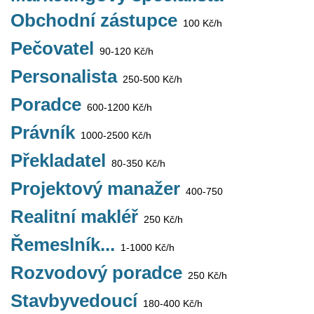
Obchodní zástupce
100 Kč/h
Pečovatel
90-120 Kč/h
Personalista
250-500 Kč/h
Poradce
600-1200 Kč/h
Právník
1000-2500 Kč/h
Překladatel
80-350 Kč/h
Projektový manažer
400-750
Realitní makléř
250 Kč/h
Řemeslník...
1-1000 Kč/h
Rozvodový poradce
250 Kč/h
Stavbyvedoucí
180-400 Kč/h