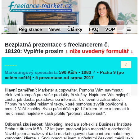
Registrace
News
Články
FAQ
VOP
☰
Bezplatná prezentace s freelancerem č.
18120: Vyplňte prosím
↓ níže uvedený formulář ↓
Marketingový specialista
590 Kč/h • 1983
♂
•
Praha 9
(po
celém světě)
• 5 prezentace od srpna 2017
Hlavní zaměření:
Marketér a copywriter. Pomohu Vám navrhnout
efektivní kampaň pro Vaše produkty či služby. Najdu pro Vás nejlepší
cestu, jak dostat požadovanou informaci k cílovému zákazníkovi.
Připravím vhodné reklamní texty, které pomohou zvýšit povědomí a
prestiž Vaší značky. Svou práci dělám již 12 rokem. Více informací k
mé činnosti najdete v části profilu "profesní zkušenosti".
Odborná zkušenost:
Marketing, media a soft-skills Business Institute
Praha s titulem MBA. 12 let jsem pracoval jako marketér a obchodník.
Navrhl jsem a realizoval řadu marketingových kampaní pro malé firmy i
korporátní klientelu. Spolupracoval jsem s předními českými médii jako