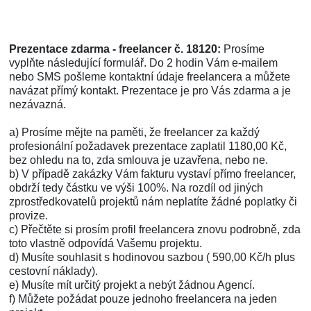
Prezentace zdarma - freelancer č. 18120:
Prosíme
vyplňte následující formulář. Do 2 hodin Vám e-mailem
nebo SMS pošleme kontaktní údaje freelancera a můžete
navázat přímý kontakt. Prezentace je pro Vás zdarma a je
nezávazná.
a) Prosíme mějte na paměti, že freelancer za každý
profesionální požadavek prezentace zaplatil 1180,00 Kč,
bez ohledu na to, zda smlouva je uzavřena, nebo ne.
b) V případě zakázky Vám fakturu vystaví přímo freelancer,
obdrží tedy částku ve výši 100%. Na rozdíl od jiných
zprostředkovatelů projektů nám neplatíte žádné poplatky či
provize.
c) Přečtěte si prosím profil freelancera znovu podrobně, zda
toto vlastně odpovídá Vašemu projektu.
d) Musíte souhlasit s hodinovou sazbou ( 590,00 Kč/h plus
cestovní náklady).
e) Musíte mít určitý projekt a nebýt žádnou Agencí.
f) Můžete požádat pouze jednoho freelancera na jeden