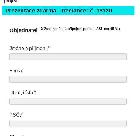
projekt.
Prezentace zdarma - freelancer č. 18120
🔒 Zabezpečené připojení pomocí SSL certifikátu.
Objednatel
Jméno a příjmení:*
Firma:
Ulice, číslo:*
PSČ:*