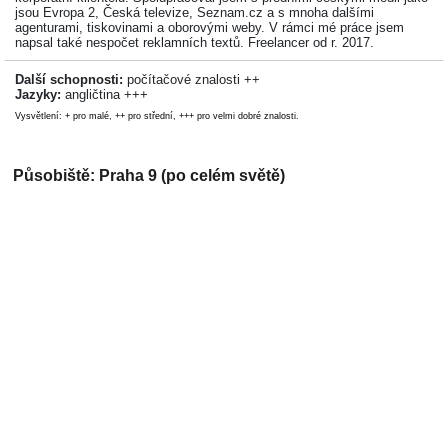
jsou Evropa 2, Česká televize, Seznam.cz a s mnoha dalšími
agenturami, tiskovinami a oborovými weby. V rámci mé práce jsem
napsal také nespočet reklamních textů. Freelancer od r. 2017.
Další schopnosti:
počítačové znalosti ++
Jazyky:
angličtina +++
Vysvětlení: + pro malé, ++ pro střední, +++ pro velmi dobré znalosti.
Působiště: Praha 9 (po celém světě)