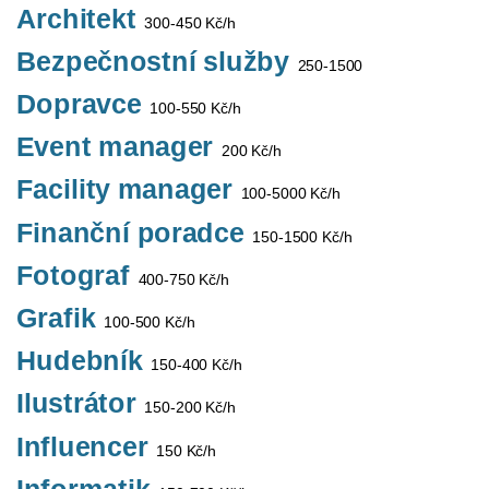
Architekt
300-450 Kč/h
Bezpečnostní služby
250-1500
Dopravce
100-550 Kč/h
Event manager
200 Kč/h
Facility manager
100-5000 Kč/h
Finanční poradce
150-1500 Kč/h
Fotograf
400-750 Kč/h
Grafik
100-500 Kč/h
Hudebník
150-400 Kč/h
Ilustrátor
150-200 Kč/h
Influencer
150 Kč/h
Informatik