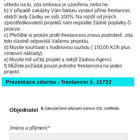
ohledu na to, zda smlouva je uzavřena, nebo ne.
b) V případě zakázky Vám fakturu vystaví přímo freelancer,
obdrží tedy částku ve výši 100%. Na rozdíl od jiných
zprostředkovatelů projektů nám neplatíte žádné poplatky či
provize.
c) Přečtěte si prosím profil freelancera znovu podrobně, zda
toto vlastně odpovídá Vašemu projektu.
d) Musíte souhlasit s hodinovou sazbou ( 150,00 Kč/h plus
cestovní náklady).
e) Musíte mít určitý projekt a nebýt žádnou Agencí.
f) Můžete požádat pouze jednoho freelancera na jeden
projekt.
Prezentace zdarma - freelancer č. 11722
🔒 Zabezpečené připojení pomocí SSL certifikátu.
Objednatel
Jméno a příjmení:*