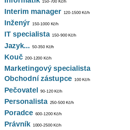
150-700 Kč/h
Interim manager
120-1500 Kč/h
Inženýr
150-1000 Kč/h
IT specialista
150-900 Kč/h
Jazyk...
50-350 Kč/h
Kouč
200-1200 Kč/h
Marketingový specialista
Obchodní zástupce
100 Kč/h
Pečovatel
90-120 Kč/h
Personalista
250-500 Kč/h
Poradce
600-1200 Kč/h
Právník
1000-2500 Kč/h