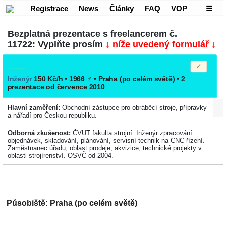
Registrace
News
Články
FAQ
VOP
☰
Bezplatná prezentace s freelancerem č.
11722: Vyplňte prosím
↓ níže uvedený formulář ↓
Inženýr
150 Kč/h • 1966
♂
•
Praha
(po celém světě)
• 2
prezentace od července 2010
Hlavní zaměření:
Obchodní zástupce pro obráběcí stroje, přípravky
a nářadí pro Českou republiku.
Odborná zkušenost:
ČVUT fakulta strojní. Inženýr zpracování
objednávek, skladování, plánování, servisní technik na CNC řízení.
Zaměstnanec úřadu, oblast prodeje, akvizice, technické projekty v
oblasti strojírenství. OSVČ od 2004.
Působiště: Praha (po celém světě)