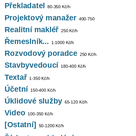
Překladatel
80-350 Kč/h
Projektový manažer
400-750
Realitní makléř
250 Kč/h
Řemeslník...
1-1000 Kč/h
Rozvodový poradce
250 Kč/h
Stavbyvedoucí
180-400 Kč/h
Textař
1-350 Kč/h
Účetní
150-400 Kč/h
Úklidové služby
65-120 Kč/h
Video
100-350 Kč/h
[Ostatní]
50-1200 Kč/h