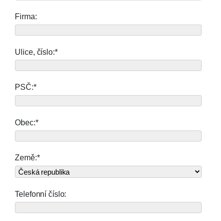
Firma:
Ulice, číslo:*
PSČ:*
Obec:*
Země:*
Telefonní číslo: