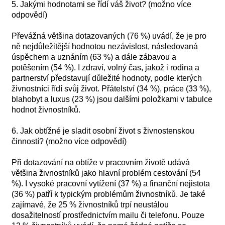
5. Jakými hodnotami se řídí váš život? (možno více
odpovědí)
Převážná většina dotazovaných (76 %) uvádí, že je pro
ně nejdůležitější hodnotou nezávislost, následovaná
úspěchem a uznáním (63 %) a dále zábavou a
potěšením (54 %). I zdraví, volný čas, jakož i rodina a
partnerství představují důležité hodnoty, podle kterých
živnostníci řídí svůj život. Přátelství (34 %), práce (33 %),
blahobyt a luxus (23 %) jsou dalšími položkami v tabulce
hodnot živnostníků.
6. Jak obtížné je sladit osobní život s živnostenskou
činností? (možno více odpovědí)
Při dotazování na obtíže v pracovním životě udává
většina živnostníků jako hlavní problém cestování (54
%). I vysoké pracovní vytížení (37 %) a finanční nejistota
(36 %) patří k typickým problémům živnostníků. Je také
zajímavé, že 25 % živnostníků trpí neustálou
dosažitelností prostřednictvím mailu či telefonu. Pouze