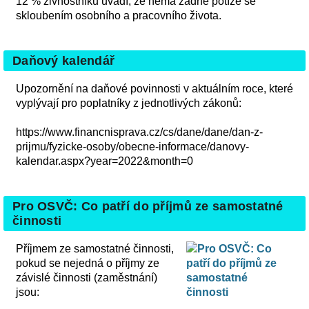
12 % živnostníků uvádí, že nemá žádné potíže se
skloubením osobního a pracovního života.
Daňový kalendář
Upozornění na daňové povinnosti v aktuálním roce, které
vyplývají pro poplatníky z jednotlivých zákonů:
https://www.financnisprava.cz/cs/dane/dane/dan-z-
prijmu/fyzicke-osoby/obecne-informace/danovy-
kalendar.aspx?year=2022&month=0
Pro OSVČ: Co patří do příjmů ze samostatné
činnosti
Příjmem ze samostatné činnosti,
pokud se nejedná o příjmy ze
závislé činnosti (zaměstnání)
jsou: