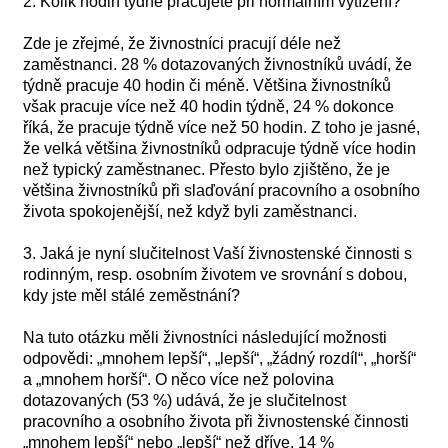
2. Kolik hodin týdně pracujete při normálním vytížení?
Zde je zřejmé, že živnostníci pracují déle než
zaměstnanci. 28 % dotazovaných živnostníků uvádí, že
týdně pracuje 40 hodin či méně. Většina živnostníků
však pracuje více než 40 hodin týdně, 24 % dokonce
říká, že pracuje týdně více než 50 hodin. Z toho je jasné,
že velká většina živnostníků odpracuje týdně více hodin
než typický zaměstnanec. Přesto bylo zjištěno, že je
většina živnostníků při slaďování pracovního a osobního
života spokojenější, než když byli zaměstnanci.
3. Jaká je nyní slučitelnost Vaší živnostenské činnosti s
rodinným, resp. osobním životem ve srovnání s dobou,
kdy jste měl stálé zeměstnání?
Na tuto otázku měli živnostníci následující možnosti
odpovědi: „mnohem lepší“, „lepší“, „žádný rozdíl“, „horší“
a „mnohem horší“. O něco více než polovina
dotazovaných (53 %) udává, že je slučitelnost
pracovního a osobního života při živnostenské činnosti
„mnohem lepší“ nebo „lepší“ než dříve. 14 %