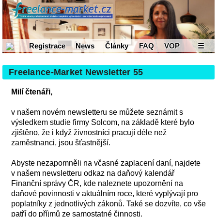
Registrace
News
Články
FAQ
VOP
☰
Freelance-Market Newsletter 55
Milí čtenáři,
v našem novém newsletteru se můžete seznámit s
výsledkem studie firmy Solcom, na základě které bylo
zjištěno, že i když živnostníci pracují déle než
zaměstnanci, jsou šťastnější.
Abyste nezapomněli na včasné zaplacení daní, najdete
v našem newsletteru odkaz na daňový kalendář
Finanční správy ČR, kde naleznete upozornění na
daňové povinnosti v aktuálním roce, které vyplývají pro
poplatníky z jednotlivých zákonů. Také se dozvíte, co vše
patří do příjmů ze samostatné činnosti.