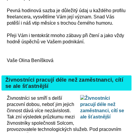
Pevná hodinová sazba je důležitý údaj u každého profilu
freelancera, vysvětlíme Vám její význam. Snad Vás
potěší i náš vtip měsíce s trochou černého humoru.
Přeji Vám i tentokrát mnoho zábavy při čtení a jako vždy
hodně úspěchů ve Vašem podnikání.
Vaše Olina Beníšková
Živnostníci pracují déle než zaměstnanci, cítí
se ale šťastnější
Živnostníci se smíří s delší
pracovní dobou, neboť jim jejich
činnost dává více nezávislosti.
Tak zní výsledek průzkumu mezi
živnostníky společnosti Solcom,
provozovatele technologických služeb. Pod pracovním