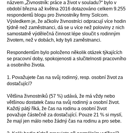
názvem „Živnostník: práce a život v souladu?“ bylo v
období března až května 2016 dotazováno celkem 9.255
respondentů blogu pro živnostníky firmy Solcom.
Výsledkem je, že ačkoliv živnostníci odpracují více hodin
týdně než zaměstnanci, dá se u více než poloviny z nich
samostatně výdělečná činnost lépe sloučit s rodinným
životem, než v dobách, kdy byli zaměstnanci.
Respondentům bylo položeno několik otázek týkajících
se pracovní doby, spokojenosti a slučitelnosti pracovního
a osobního života.
1. Považujete čas na svůj rodinný, resp. osobní život za
dostačující?
Většina živnostníků (57 %) udává, že má vždy nebo
většinou dostatek času na svůj rodinný a osobní život.
Každý pátý říká, že čas na rodinu a osobní život
považuje částečně za dostačující. Pouze 21 % si myslí,
že mají jen málo nebo žádný čas na rodinu a pro sebe.