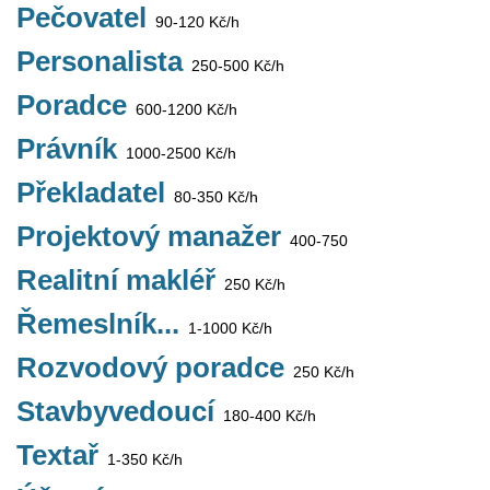
Pečovatel
90-120 Kč/h
Personalista
250-500 Kč/h
Poradce
600-1200 Kč/h
Právník
1000-2500 Kč/h
Překladatel
80-350 Kč/h
Projektový manažer
400-750
Realitní makléř
250 Kč/h
Řemeslník...
1-1000 Kč/h
Rozvodový poradce
250 Kč/h
Stavbyvedoucí
180-400 Kč/h
Textař
1-350 Kč/h