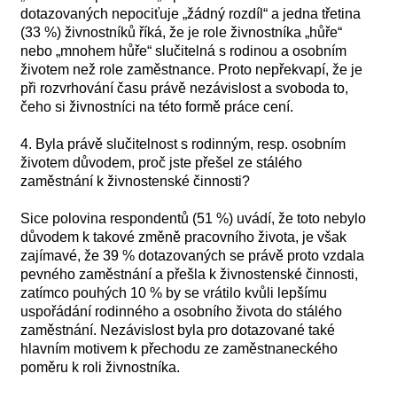
dotazovaných nepociťuje „žádný rozdíl“ a jedna třetina
(33 %) živnostníků říká, že je role živnostníka „hůře“
nebo „mnohem hůře“ slučitelná s rodinou a osobním
životem než role zaměstnance. Proto nepřekvapí, že je
při rozvrhování času právě nezávislost a svoboda to,
čeho si živnostníci na této formě práce cení.
4. Byla právě slučitelnost s rodinným, resp. osobním
životem důvodem, proč jste přešel ze stálého
zaměstnání k živnostenské činnosti?
Sice polovina respondentů (51 %) uvádí, že toto nebylo
důvodem k takové změně pracovního života, je však
zajímavé, že 39 % dotazovaných se právě proto vzdala
pevného zaměstnání a přešla k živnostenské činnosti,
zatímco pouhých 10 % by se vrátilo kvůli lepšímu
uspořádání rodinného a osobního života do stálého
zaměstnání. Nezávislost byla pro dotazované také
hlavním motivem k přechodu ze zaměstnaneckého
poměru k roli živnostníka.