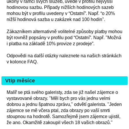
úkony v rámci svých služeb, uvede v profilu nejvyšší
hodinovou sazbu. Případy nižších hodinových sazeb
mohou být v profilu uvedeny v “Ostatní”. Např. “o 20%
nižší hodinová sazba u zakázek nad 100 hodin".
Zákazníkem alternativně volitelné způsoby platby mohou
být rovněž popsány v profilu pod “Ostatní”. Např. "Možná
i platba na základě 10% provize z prodeje”.
Odpovědi na další otázky naleznete na našich stránkách
v kolonce FAQ.
Vtip měsíce
Malíř se ptá svého galeristy, zda se již našel zájemce o
vystavované obrazy. "Měl bych pro vás jednu velmi
dobrou a jednu špatnou zprávu," odvětí galerista. "Jeden
zájemce se mě včera ptal, zda obrazy po vaší smrti
stoupnou na hodnotě. Samozřejmě jsem zájemce ujistil,
že ano. Okamžitě zakoupil všech 18 vašich obrazů."