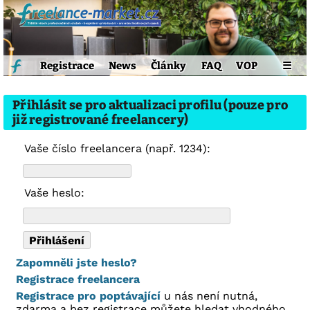
Registrace
News
Články
FAQ
VOP
☰
Přihlásit se pro aktualizaci profilu (pouze pro
již registrované freelancery)
Vaše číslo freelancera (např. 1234):
Vaše heslo:
Zapomněli jste heslo?
Registrace freelancera
Registrace pro poptávající
u nás není nutná,
zdarma a bez registrace můžete hledat vhodného