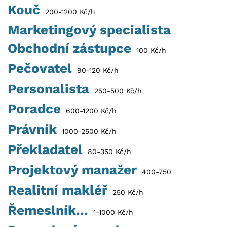
Kouč
200-1200 Kč/h
Marketingový specialista
Obchodní zástupce
100 Kč/h
Pečovatel
90-120 Kč/h
Personalista
250-500 Kč/h
Poradce
600-1200 Kč/h
Právník
1000-2500 Kč/h
Překladatel
80-350 Kč/h
Projektový manažer
400-750
Realitní makléř
250 Kč/h
Řemeslník...
1-1000 Kč/h