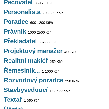
Pečovatel
90-120 Kč/h
Personalista
250-500 Kč/h
Poradce
600-1200 Kč/h
Právník
1000-2500 Kč/h
Překladatel
80-350 Kč/h
Projektový manažer
400-750
Realitní makléř
250 Kč/h
Řemeslník...
1-1000 Kč/h
Rozvodový poradce
250 Kč/h
Stavbyvedoucí
180-400 Kč/h
Textař
1-350 Kč/h