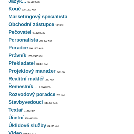
Jazyk...
50-350 Kč/h
Kouč
200-1200 Kč/h
Marketingový specialista
Obchodní zástupce
100 Kč/h
Pečovatel
90-120 Kč/h
Personalista
250-500 Kč/h
Poradce
600-1200 Kč/h
Právník
1000-2500 Kč/h
Překladatel
80-350 Kč/h
Projektový manažer
400-750
Realitní makléř
250 Kč/h
Řemeslník...
1-1000 Kč/h
Rozvodový poradce
250 Kč/h
Stavbyvedoucí
180-400 Kč/h
Textař
1-350 Kč/h
Účetní
150-400 Kč/h
Úklidové služby
65-120 Kč/h
Video