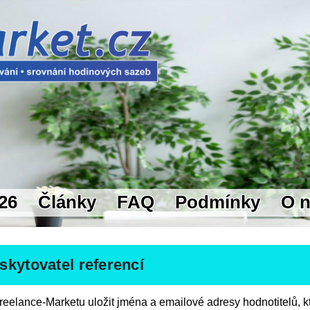
26
Články
FAQ
Podmínky
O 
kytovatel referencí
eelance-Marketu uložit jména a emailové adresy hodnotitelů, kte