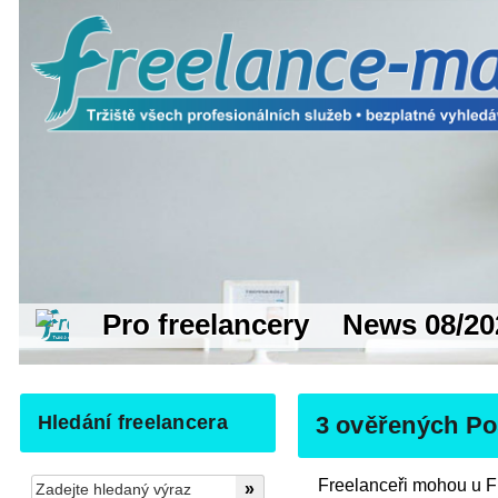
Pro freelancery
News 08/20
Hledání freelancera
3 ověřených Pos
Freelanceři mohou u Fr