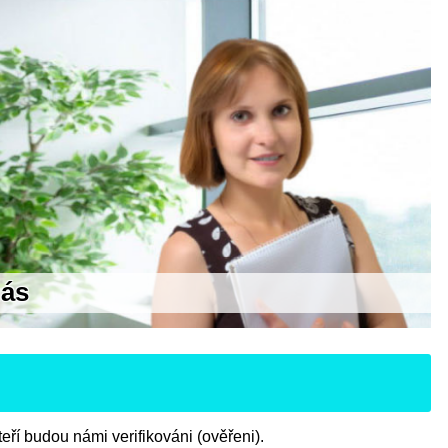
nás
ří budou námi verifikováni (ověřeni).