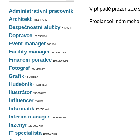
V případě prezentace s
Administrativní pracovník
Architekt
300-450 Kč/h
Freelanceři nám mohou 
Bezpečnostní služby
250-1500
Dopravce
100-550 Kč/h
Event manager
200 Kč/h
Facility manager
100-5000 Kč/h
Finanční poradce
150-1500 Kč/h
Fotograf
400-750 Kč/h
Grafik
100-500 Kč/h
Hudebník
150-400 Kč/h
Ilustrátor
150-200 Kč/h
Influencer
150 Kč/h
Informatik
150-700 Kč/h
Interim manager
120-1500 Kč/h
Inženýr
150-1000 Kč/h
IT specialista
150-900 Kč/h